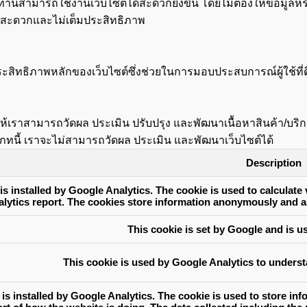
้ท่านสามารถใช้งานเว็บไซต์ได้สะดวกยิ่งขึ้น โดยไม่ต้องให้ข้อมูลหรือตั
ไม่สะดวกและไม่เต็มประสิทธิภาพ
ะสิทธิภาพหลักของเว็บไซต์ซึ่งช่วยในการมอบประสบการณ์ผู้ใช้ที่ดีข
อให้เราสามารถวัดผล ประเมิน ปรับปรุง และพัฒนาเนื้อหาสินค้า/บริ
ระเภทนี้ เราจะไม่สามารถวัดผล ประเมิน และพัฒนาเว็บไซต์ได้
Description
is installed by Google Analytics. The cookie is used to calculate 
nalytics report. The cookies store information anonymously and 
This cookie is set by Google and is us
This cookie is used by Google Analytics to underst
 is installed by Google Analytics. The cookie is used to store inf