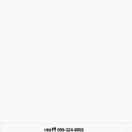
เชอร์รี่ 099-324-8855