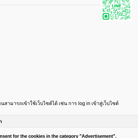
มารถเข้าใช้เว็บไซต์ได้ เช่น การ log in เข้าสู่เว็บไซต์
n
nsent for the cookies in the category "Advertisement".