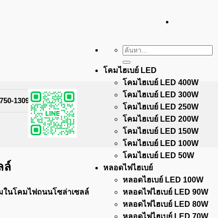
ค้นหา:
โคมไฮเบย์ LED
โคมไฮเบย์ LED 400W
โคมไฮเบย์ LED 300W
-750-1309
โคมไฮเบย์ LED 250W
โคมไฮเบย์ LED 200W
โคมไฮเบย์ LED 150W
โคมไฮเบย์ LED 100W
โคมไฮเบย์ LED 50W
ล์
หลอดไฟไฮเบย์
หลอดไฮเบย์ LED 100W
มในโคมไฟถนนโซล่าเซลล์
หลอดไฟไฮเบย์ LED 90W
หลอดไฟไฮเบย์ LED 80W
หลอดไฟไฮเบย์ LED 70W