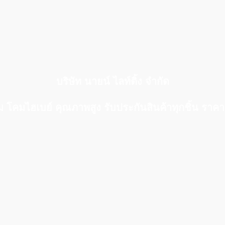
บริษัท นายน์ ไลท์ติ้ง จำกัด
ม โคมไฮเบย์ คุณภาพสูง รับประกันสินค้าทุกชิ้น ราคาถ